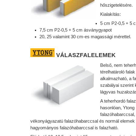
hőszigetelésére.
Kialakítás:
5 cm P2-0,5 + 5 
7,5 cm P2-0,5 + 5 cm ásványgyapot
20, 25 valamint 30 cm-es magassági mérettel.
VÁLASZFALELEMEK
Belső, nem teher
térelhatároló falak
alkalmazható, a fa
szabályai szerint
lágyvas huzalozás
A teherhordó fal
hasonlóan, Ytong 
falazóhabarccsal,
vékonyágyazatú falazóhabarccsal és normál elemek
hagyományos falazóhabarccsal is falazható.