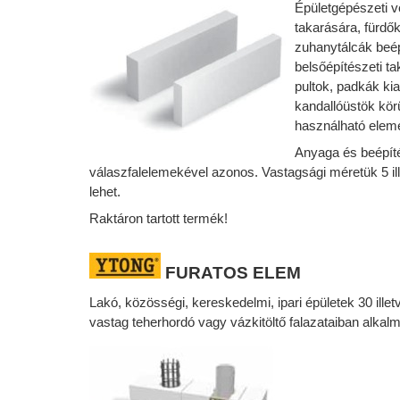
Épületgépészeti 
takarására, fürdő
zuhanytálcák beé
belsőépítészeti ta
pultok, padkák ki
kandallóüstök kör
használható elem
Anyaga és beépít
válaszfalelemekével azonos. Vastagsági méretük 5 il
lehet.
Raktáron tartott termék!
FURATOS
ELEM
Lakó, közösségi, kereskedelmi, ipari épületek 30 ille
vastag teherhordó vagy vázkitöltő falazataiban alkal