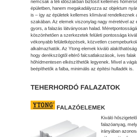
nemcsak a téli időszakban biztosít kellemes hőmérsé
épületben, hanem megakadályozza az objektum nyár
is – így az épületek kellemes klímával rendelkeznek
szakában. Az elemek viszonylag nagy méretével az 
gyors, a falazás látványosan halad. Méretpontosság
köszönhetően a szerkezetek felületi pontossága kivál
vékonyabb felületképzések, közvetlen csempeburkola
alkalmazhatók. Az Ytong elemek kiváló alakíthatósága
hogy derékszögtől eltérő falcsatlakozások, íves fala
hőhídmentesen elkészíthetők legyenek. Mivel a vágá
beépíthetők a falba, minimális az építési hulladék is.
TEHERHORDÓ
FALAZATOK
FALAZÓELEMEK
Kiváló hőszigetel
falazóanyag, mely
irányában azonosa