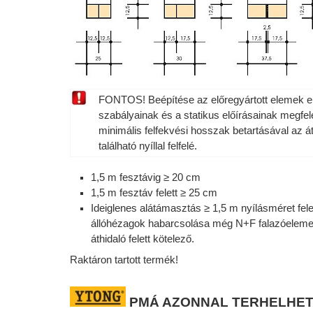
FONTOS
! Beépítése az előregyártott elemek e
szabályainak és a statikus előírásainak megfel
minimális felfekvési hosszak betartásával az át
található nyíllal felfelé.
1,5 m fesztávig ≥ 20 cm
1,5 m fesztáv felett ≥ 25 cm
Ideiglenes alátámasztás ≥ 1,5 m nyílásméret fel
állóhézagok habarcsolása még N+F falazóeleme
áthidaló felett kötelező.
Raktáron tartott termék!
PMÁ
AZONNAL
TERHELHE