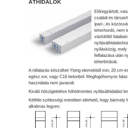
ÁTHIDALÓK
Előregyártott, vasa
családi és társash
ipari-, és közössé
teherhordó, nem t
vázkitöltő falaiban
nyílásáthidalásho
nyílásközig, mely
felfalazása után ny
teherbírását.
A ráfalazás készülhet Ytong elemekből min. 20 cm
egész sor, vagy C16 betonból. Megfogóhornyos fala
használata nem javasolt.
Kiváló hőszigetelése hőhídmentes nyílásáthidalást te
Kétféle szélességi méretben elérhető, hogy bármely 
alkalmas legyen: