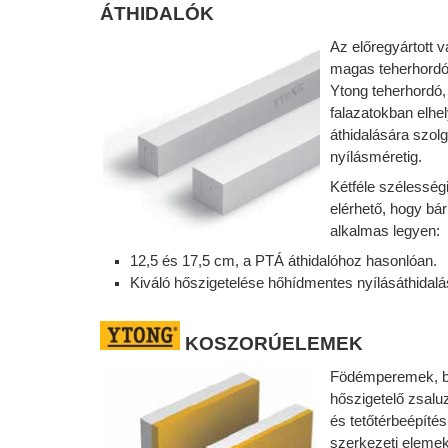
ÁTHIDALÓK
Az előregyártott 
magas teherhordó 
Ytong teherhordó, i
falazatokban elhel
áthidalására szol
nyílásméretig.
Kétféle szélesség
elérhető, hogy bá
alkalmas legyen:
12,5 és 17,5 cm, a
PTÁ
áthidalóhoz hasonlóan.
Kiváló hőszigetelése hőhídmentes nyílásáthidalás
KOSZORÚELEMEK
Födémperemek, 
hőszigetelő zsaluz
és tetőtérbeépíté
szerkezeti eleme