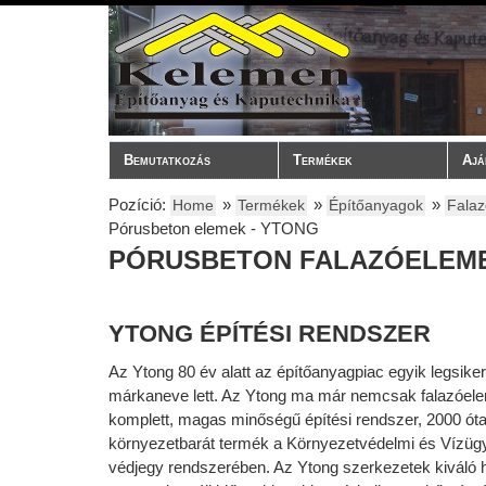
Bemutatkozás
Termékek
Ajá
Pozíció:
»
»
»
Home
Termékek
Építőanyagok
Fala
Pórusbeton elemek ‐ YTONG
PÓRUSBETON FALAZÓELEM
YTONG
ÉPÍTÉSI
RENDSZER
Az Ytong 80 év alatt az építőanyagpiac egyik legsike
márkaneve lett. Az Ytong ma már nemcsak falazóel
komplett, magas minőségű építési rendszer, 2000 óta
környezetbarát termék a Környezetvédelmi és Vízügy
védjegy rendszerében. Az Ytong szerkezetek kiváló h