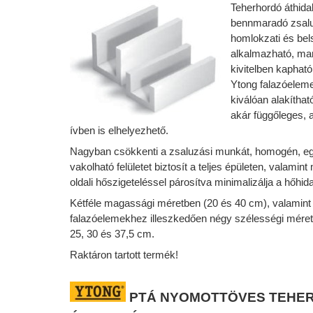
Teherhordó áthida
bennmaradó zsalu
homlokzati és bel
alkalmazható, mar
kivitelben kaphat
Ytong falazóelem
kiválóan alakíthat
akár függőleges, 
ívben is elhelyezhető.
Nagyban csökkenti a zsaluzási munkát, homogén, e
vakolható felületet biztosít a teljes épületen, valamint
oldali hőszigeteléssel párosítva minimalizálja a hőhid
Kétféle magassági méretben (20 és 40 cm), valamint
falazóelemekhez illeszkedően négy szélességi méret
25, 30 és 37,5 cm.
Raktáron tartott termék!
PTÁ
NYOMOTTÖVES
TEHE