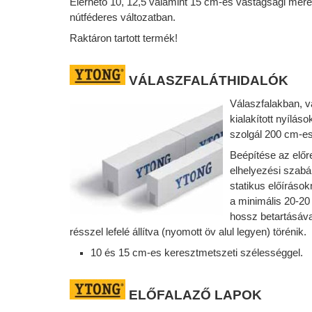
Elérhető 10, 12,5 valamint 15 cm-es vastagsági mér
nútféderes változatban.
Raktáron tartott termék!
VÁLASZFALÁTHIDALÓK
Válaszfalakban, vá
kialakított nyíláso
szolgál 200 cm-es
Beépítése az előr
elhelyezési szabá
statikus előíráso
a minimális 20-20
hossz betartásáva
résszel lefelé állítva (nyomott öv alul legyen) törénik.
10 és 15 cm-es keresztmetszeti szélességgel.
ELŐFALAZŐ
LAPOK