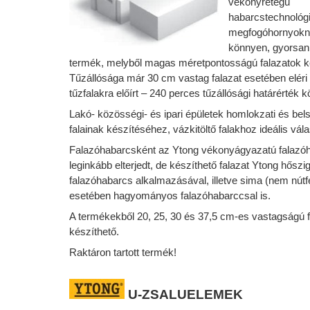
vékonyrétegű
habarcstechnológ
megfogóhornyokn
könnyen, gyorsan
termék, melyből magas méretpontosságú falazatok k
Tűzállósága már 30 cm vastag falazat esetében elér
tűzfalakra előírt – 240 perces tűzállósági határérték 
Lakó- közösségi- és ipari épületek homlokzati és bel
falainak készítéséhez, vázkitöltő falakhoz ideális vál
Falazóhabarcsként az Ytong vékonyágyazatú falazó
leginkább elterjedt, de készíthető falazat Ytong hőszi
falazóhabarcs alkalmazásával, illetve sima (nem nút
esetében hagyományos falazóhabarccsal is.
A termékekből 20, 25, 30 és 37,5 cm-es vastagságú f
készíthető.
Raktáron tartott termék!
U-
ZSALUELEMEK